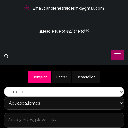
Email : ahbienesraicesmx@gmail.com
Comprar
Rentar
Desarrollos