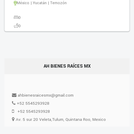
México | Yucatán | Temozón
0
0
0
614.00M2
AH BIENES RAÍCES MX
ahbienesraicesmx@gmail.com
+52 5545293928
+52 5545293928
Av. 5 sur 20 Veleta,Tulum, Quintana Roo, Mexico