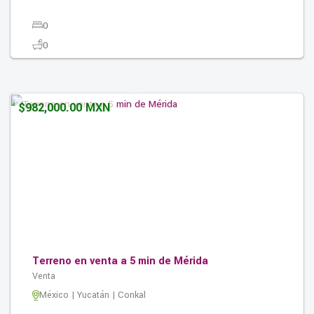
0
0
0
248.76M2
$982,000.00 MXN
Terreno en venta a 5 min de Mérida
Venta
México | Yucatán | Conkal