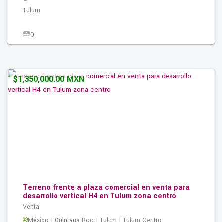
Tulum
0
0
0
189.00M2
$1,350,000.00 MXN
Terreno frente a plaza comercial en venta para
desarrollo vertical H4 en Tulum zona centro
Venta
México | Quintana Roo | Tulum | Tulum Centro