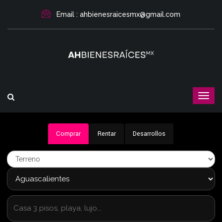
Email : ahbienesraicesmx@gmail.com
Comprar
Rentar
Desarrollos