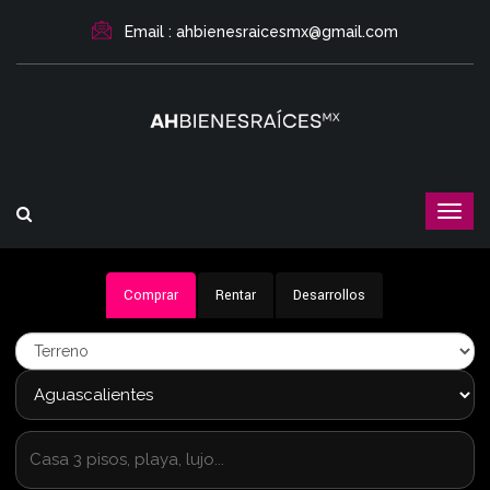
Email : ahbienesraicesmx@gmail.com
Comprar
Rentar
Desarrollos