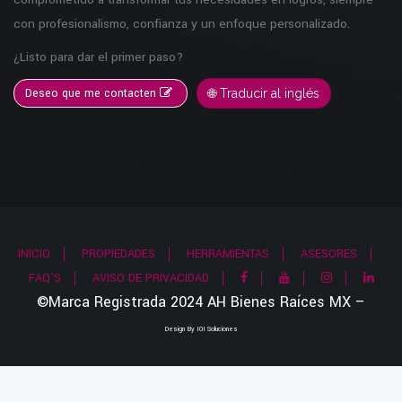
con profesionalismo, confianza y un enfoque personalizado.
¿Listo para dar el primer paso?
Deseo que me contacten
🌐 Traducir al inglés
INICIO
PROPIEDADES
HERRAMIENTAS
ASESORES
FAQ'S
AVISO DE PRIVACIDAD
©Marca Registrada 2024 AH Bienes Raíces MX –
Design By IOI Soluciones