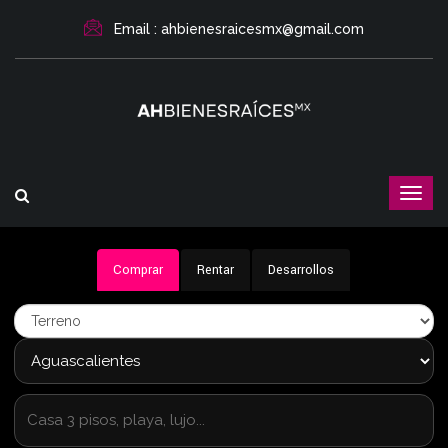
Email : ahbienesraicesmx@gmail.com
Comprar
Rentar
Desarrollos