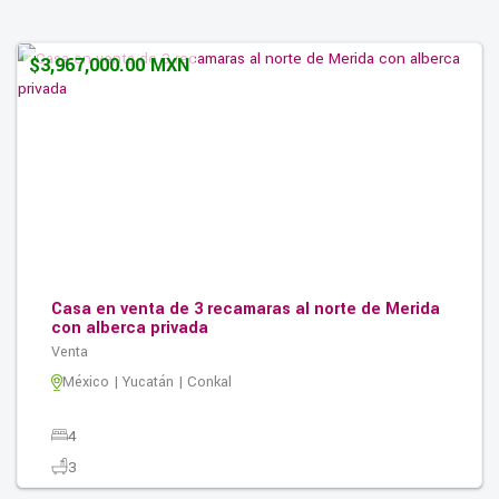
2
197.00M2
$3,967,000.00 MXN
Casa en venta de 3 recamaras al norte de Merida
con alberca privada
Venta
México | Yucatán | Conkal
4
3
3