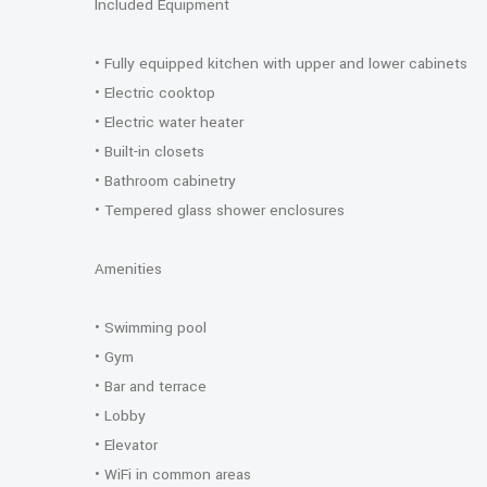
Included Equipment
• Fully equipped kitchen with upper and lower cabinets
• Electric cooktop
• Electric water heater
• Built-in closets
• Bathroom cabinetry
• Tempered glass shower enclosures
Amenities
• Swimming pool
• Gym
• Bar and terrace
• Lobby
• Elevator
• WiFi in common areas