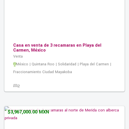
Casa en venta de 3 recamaras en Playa del
Carmen, México
Venta
México | Quintana Roo | Solidaridad | Playa del Carmen |
Fraccionamiento Ciudad Mayakoba
2
3
2
197.00M2
$3,967,000.00 MXN