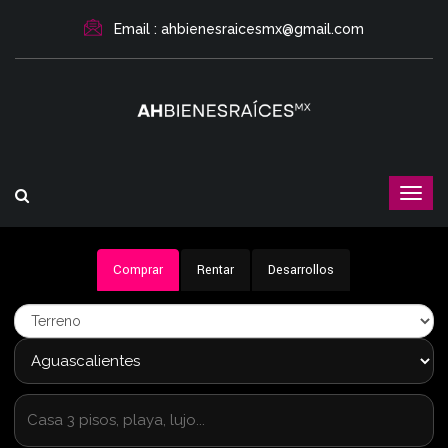
Email : ahbienesraicesmx@gmail.com
Comprar
Rentar
Desarrollos